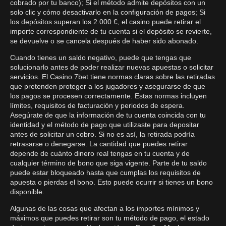
cobrado por tu banco); Si el método admite depósitos con un
solo clic y cómo desactivarlo en la configuración de pagos; Si
los depósitos superan los 2.000 €, el casino puede retirar el
importe correspondiente de tu cuenta si el depósito se revierte,
se devuelve o se cancela después de haber sido abonado.
Cuando tienes un saldo negativo, puede que tengas que
solucionarlo antes de poder realizar nuevas apuestas o solicitar
servicios. El Casino 7bet tiene normas claras sobre las retiradas
que pretenden proteger a los jugadores y asegurarse de que
los pagos se procesen correctamente. Estas normas incluyen
límites, requisitos de facturación y periodos de espera.
Asegúrate de que la información de tu cuenta coincida con tu
identidad y el método de pago que utilizaste para depositar
antes de solicitar un cobro. Si no es así, la retirada podría
retrasarse o denegarse. La cantidad que puedes retirar
depende de cuánto dinero real tengas en tu cuenta y de
cualquier término de bono que siga vigente. Parte de tu saldo
puede estar bloqueado hasta que cumplas los requisitos de
apuesta o pierdas el bono. Esto puede ocurrir si tienes un bono
disponible.
Algunas de las cosas que afectan a los importes mínimos y
máximos que puedes retirar son tu método de pago, el estado