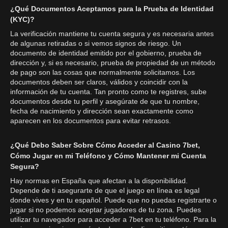
¿Qué Documentos Aceptamos para la Prueba de Identidad
(KYC)?
La verificación mantiene tu cuenta segura y es necesaria antes
de algunas retiradas o si vemos signos de riesgo. Un
documento de identidad emitido por el gobierno, prueba de
dirección y, si es necesario, prueba de propiedad de un método
de pago son las cosas que normalmente solicitamos. Los
documentos deben ser claros, válidos y coincidir con la
información de tu cuenta. Tan pronto como te registres, sube
documentos desde tu perfil y asegúrate de que tu nombre,
fecha de nacimiento y dirección sean exactamente como
aparecen en los documentos para evitar retrasos.
¿Qué Debo Saber Sobre Cómo Acceder al Casino 7bet,
Cómo Jugar en mi Teléfono y Cómo Mantener mi Cuenta
Segura?
Hay normas en España que afectan a la disponibilidad.
Depende de ti asegurarte de que el juego en línea es legal
donde vives y en tu español. Puede que no puedas registrarte o
jugar si no podemos aceptar jugadores de tu zona. Puedes
utilizar tu navegador para acceder a 7bet en tu teléfono. Para la