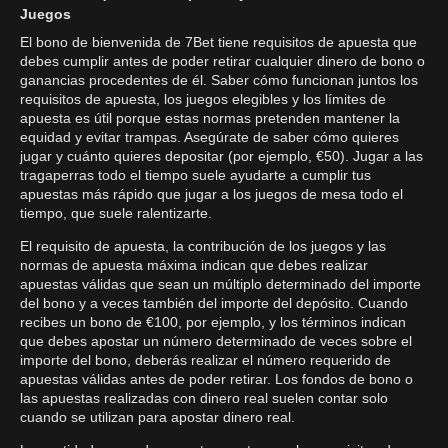
Juegos
El bono de bienvenida de 7Bet tiene requisitos de apuesta que
debes cumplir antes de poder retirar cualquier dinero de bono o
ganancias procedentes de él. Saber cómo funcionan juntos los
requisitos de apuesta, los juegos elegibles y los límites de
apuesta es útil porque estas normas pretenden mantener la
equidad y evitar trampas. Asegúrate de saber cómo quieres
jugar y cuánto quieres depositar (por ejemplo, €50). Jugar a las
tragaperras todo el tiempo suele ayudarte a cumplir tus
apuestas más rápido que jugar a los juegos de mesa todo el
tiempo, que suele ralentizarte.
El requisito de apuesta, la contribución de los juegos y las
normas de apuesta máxima indican que debes realizar
apuestas válidas que sean un múltiplo determinado del importe
del bono y a veces también del importe del depósito. Cuando
recibes un bono de €100, por ejemplo, y los términos indican
que debes apostar un número determinado de veces sobre el
importe del bono, deberás realizar el número requerido de
apuestas válidas antes de poder retirar. Los fondos de bono o
las apuestas realizadas con dinero real suelen contar solo
cuando se utilizan para apostar dinero real.