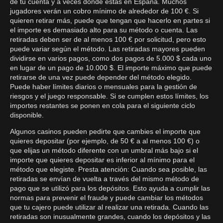
de tu cuenta y a veces dónde estás en España. Muchos
jugadores verán un cobro mínimo de alrededor de 100 €. Si
quieren retirar más, puede que tengan que hacerlo en partes si
el importe es demasiado alto para su método o cuenta. Las
retiradas deben ser de al menos 100 € por solicitud, pero esto
puede variar según el método. Las retiradas mayores pueden
dividirse en varios pagos, como dos pagos de 5.000 $ cada uno
en lugar de un pago de 10.000 $. El importe máximo que puede
retirarse de una vez puede depender del método elegido.
Puede haber límites diarios o mensuales para la gestión de
riesgos y el juego responsable. Si se cumplen estos límites, los
importes restantes se ponen en cola para el siguiente ciclo
disponible.
Algunos casinos pueden pedirte que cambies el importe que
quieres depositar (por ejemplo, de 50 € a al menos 100 €) o
que elijas un método diferente con un umbral más bajo si el
importe que quieres depositar es inferior al mínimo para el
método que elegiste. Presta atención: Cuando sea posible, las
retiradas se envían de vuelta a través del mismo método de
pago que se utilizó para los depósitos. Esto ayuda a cumplir las
normas para prevenir el fraude y puede cambiar los métodos
que tu cajero puede utilizar al realizar una retirada. Cuando las
retiradas son inusualmente grandes, cuando los depósitos y las