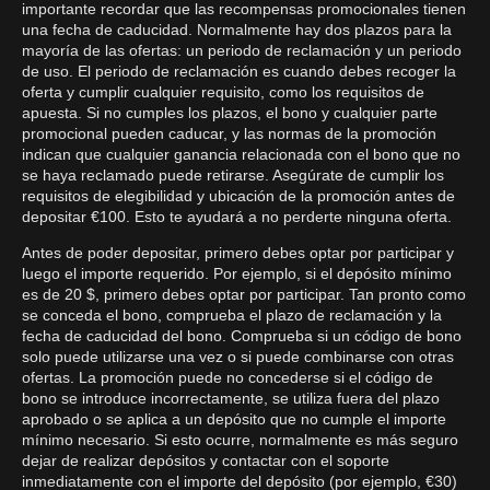
importante recordar que las recompensas promocionales tienen
una fecha de caducidad. Normalmente hay dos plazos para la
mayoría de las ofertas: un periodo de reclamación y un periodo
de uso. El periodo de reclamación es cuando debes recoger la
oferta y cumplir cualquier requisito, como los requisitos de
apuesta. Si no cumples los plazos, el bono y cualquier parte
promocional pueden caducar, y las normas de la promoción
indican que cualquier ganancia relacionada con el bono que no
se haya reclamado puede retirarse. Asegúrate de cumplir los
requisitos de elegibilidad y ubicación de la promoción antes de
depositar €100. Esto te ayudará a no perderte ninguna oferta.
Antes de poder depositar, primero debes optar por participar y
luego el importe requerido. Por ejemplo, si el depósito mínimo
es de 20 $, primero debes optar por participar. Tan pronto como
se conceda el bono, comprueba el plazo de reclamación y la
fecha de caducidad del bono. Comprueba si un código de bono
solo puede utilizarse una vez o si puede combinarse con otras
ofertas. La promoción puede no concederse si el código de
bono se introduce incorrectamente, se utiliza fuera del plazo
aprobado o se aplica a un depósito que no cumple el importe
mínimo necesario. Si esto ocurre, normalmente es más seguro
dejar de realizar depósitos y contactar con el soporte
inmediatamente con el importe del depósito (por ejemplo, €30)