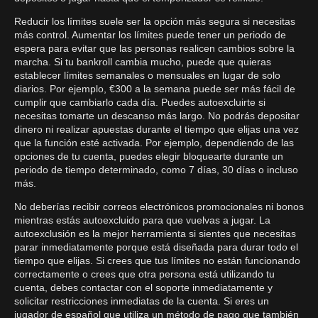
Reducir los límites suele ser la opción más segura si necesitas
más control. Aumentar los límites puede tener un periodo de
espera para evitar que las personas realicen cambios sobre la
marcha. Si tu bankroll cambia mucho, puede que quieras
establecer límites semanales o mensuales en lugar de solo
diarios. Por ejemplo, €300 a la semana puede ser más fácil de
cumplir que cambiarlo cada día. Puedes autoexcluirte si
necesitas tomarte un descanso más largo. No podrás depositar
dinero ni realizar apuestas durante el tiempo que elijas una vez
que la función esté activada. Por ejemplo, dependiendo de las
opciones de tu cuenta, puedes elegir bloquearte durante un
periodo de tiempo determinado, como 7 días, 30 días o incluso
más.
No deberías recibir correos electrónicos promocionales ni bonos
mientras estás autoexcluido para que vuelvas a jugar. La
autoexclusión es la mejor herramienta si sientes que necesitas
parar inmediatamente porque está diseñada para durar todo el
tiempo que elijas. Si crees que tus límites no están funcionando
correctamente o crees que otra persona está utilizando tu
cuenta, debes contactar con el soporte inmediatamente y
solicitar restricciones inmediatas de la cuenta. Si eres un
jugador de español que utiliza un método de pago que también