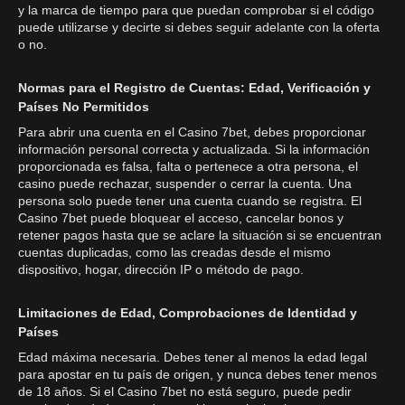
y la marca de tiempo para que puedan comprobar si el código
puede utilizarse y decirte si debes seguir adelante con la oferta
o no.
Normas para el Registro de Cuentas: Edad, Verificación y
Países No Permitidos
Para abrir una cuenta en el Casino 7bet, debes proporcionar
información personal correcta y actualizada. Si la información
proporcionada es falsa, falta o pertenece a otra persona, el
casino puede rechazar, suspender o cerrar la cuenta. Una
persona solo puede tener una cuenta cuando se registra. El
Casino 7bet puede bloquear el acceso, cancelar bonos y
retener pagos hasta que se aclare la situación si se encuentran
cuentas duplicadas, como las creadas desde el mismo
dispositivo, hogar, dirección IP o método de pago.
Limitaciones de Edad, Comprobaciones de Identidad y
Países
Edad máxima necesaria. Debes tener al menos la edad legal
para apostar en tu país de origen, y nunca debes tener menos
de 18 años. Si el Casino 7bet no está seguro, puede pedir