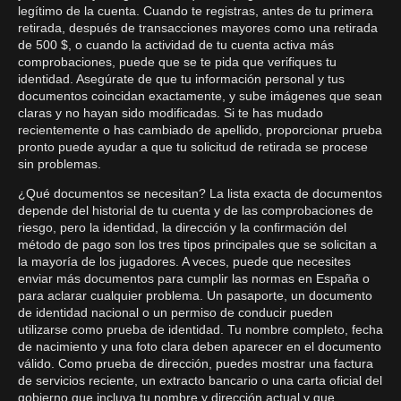
legítimo de la cuenta. Cuando te registras, antes de tu primera
retirada, después de transacciones mayores como una retirada
de 500 $, o cuando la actividad de tu cuenta activa más
comprobaciones, puede que se te pida que verifiques tu
identidad. Asegúrate de que tu información personal y tus
documentos coincidan exactamente, y sube imágenes que sean
claras y no hayan sido modificadas. Si te has mudado
recientemente o has cambiado de apellido, proporcionar prueba
pronto puede ayudar a que tu solicitud de retirada se procese
sin problemas.
¿Qué documentos se necesitan? La lista exacta de documentos
depende del historial de tu cuenta y de las comprobaciones de
riesgo, pero la identidad, la dirección y la confirmación del
método de pago son los tres tipos principales que se solicitan a
la mayoría de los jugadores. A veces, puede que necesites
enviar más documentos para cumplir las normas en España o
para aclarar cualquier problema. Un pasaporte, un documento
de identidad nacional o un permiso de conducir pueden
utilizarse como prueba de identidad. Tu nombre completo, fecha
de nacimiento y una foto clara deben aparecer en el documento
válido. Como prueba de dirección, puedes mostrar una factura
de servicios reciente, un extracto bancario o una carta oficial del
gobierno que incluya tu nombre y dirección actual y que