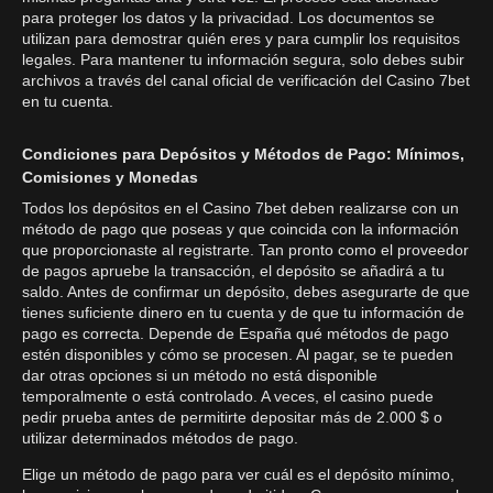
para proteger los datos y la privacidad. Los documentos se
utilizan para demostrar quién eres y para cumplir los requisitos
legales. Para mantener tu información segura, solo debes subir
archivos a través del canal oficial de verificación del Casino 7bet
en tu cuenta.
Condiciones para Depósitos y Métodos de Pago: Mínimos,
Comisiones y Monedas
Todos los depósitos en el Casino 7bet deben realizarse con un
método de pago que poseas y que coincida con la información
que proporcionaste al registrarte. Tan pronto como el proveedor
de pagos apruebe la transacción, el depósito se añadirá a tu
saldo. Antes de confirmar un depósito, debes asegurarte de que
tienes suficiente dinero en tu cuenta y de que tu información de
pago es correcta. Depende de España qué métodos de pago
estén disponibles y cómo se procesen. Al pagar, se te pueden
dar otras opciones si un método no está disponible
temporalmente o está controlado. A veces, el casino puede
pedir prueba antes de permitirte depositar más de 2.000 $ o
utilizar determinados métodos de pago.
Elige un método de pago para ver cuál es el depósito mínimo,