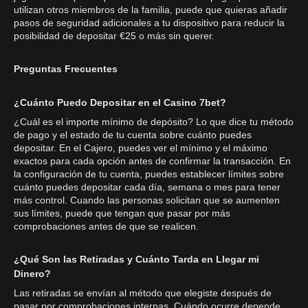
utilizan otros miembros de la familia, puede que quieras añadir
pasos de seguridad adicionales a tu dispositivo para reducir la
posibilidad de depositar €25 o más sin querer.
Preguntas Frecuentes
¿Cuánto Puedo Depositar en el Casino 7bet?
¿Cuál es el importe mínimo de depósito? Lo que dice tu método
de pago y el estado de tu cuenta sobre cuánto puedes
depositar. En el Cajero, puedes ver el mínimo y el máximo
exactos para cada opción antes de confirmar la transacción. En
la configuración de tu cuenta, puedes establecer límites sobre
cuánto puedes depositar cada día, semana o mes para tener
más control. Cuando las personas solicitan que se aumenten
sus límites, puede que tengan que pasar por más
comprobaciones antes de que se realicen.
¿Qué Son las Retiradas y Cuánto Tarda en Llegar mi
Dinero?
Las retiradas se envían al método que elegiste después de
pasar por comprobaciones internas. Cuándo ocurre depende