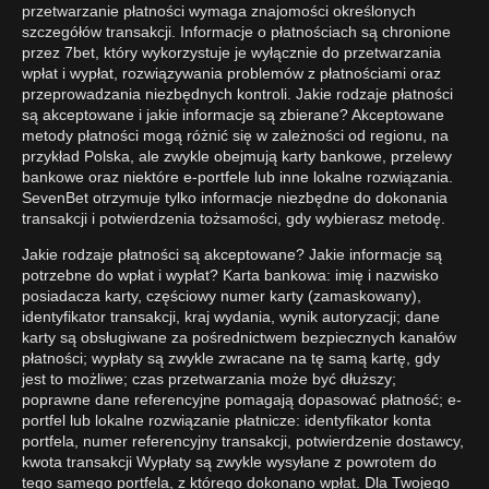
przetwarzanie płatności wymaga znajomości określonych
szczegółów transakcji. Informacje o płatnościach są chronione
przez 7bet, który wykorzystuje je wyłącznie do przetwarzania
wpłat i wypłat, rozwiązywania problemów z płatnościami oraz
przeprowadzania niezbędnych kontroli. Jakie rodzaje płatności
są akceptowane i jakie informacje są zbierane? Akceptowane
metody płatności mogą różnić się w zależności od regionu, na
przykład Polska, ale zwykle obejmują karty bankowe, przelewy
bankowe oraz niektóre e-portfele lub inne lokalne rozwiązania.
SevenBet otrzymuje tylko informacje niezbędne do dokonania
transakcji i potwierdzenia tożsamości, gdy wybierasz metodę.
Jakie rodzaje płatności są akceptowane? Jakie informacje są
potrzebne do wpłat i wypłat? Karta bankowa: imię i nazwisko
posiadacza karty, częściowy numer karty (zamaskowany),
identyfikator transakcji, kraj wydania, wynik autoryzacji; dane
karty są obsługiwane za pośrednictwem bezpiecznych kanałów
płatności; wypłaty są zwykle zwracane na tę samą kartę, gdy
jest to możliwe; czas przetwarzania może być dłuższy;
poprawne dane referencyjne pomagają dopasować płatność; e-
portfel lub lokalne rozwiązanie płatnicze: identyfikator konta
portfela, numer referencyjny transakcji, potwierdzenie dostawcy,
kwota transakcji Wypłaty są zwykle wysyłane z powrotem do
tego samego portfela, z którego dokonano wpłat. Dla Twojego