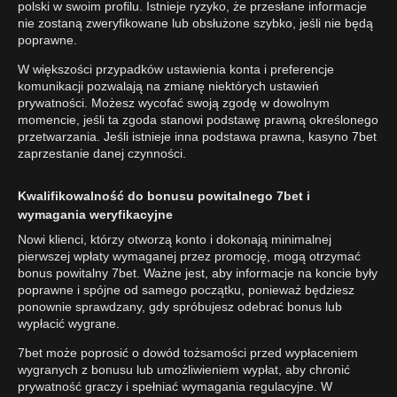
polski w swoim profilu. Istnieje ryzyko, że przesłane informacje
nie zostaną zweryfikowane lub obsłużone szybko, jeśli nie będą
poprawne.
W większości przypadków ustawienia konta i preferencje
komunikacji pozwalają na zmianę niektórych ustawień
prywatności. Możesz wycofać swoją zgodę w dowolnym
momencie, jeśli ta zgoda stanowi podstawę prawną określonego
przetwarzania. Jeśli istnieje inna podstawa prawna, kasyno 7bet
zaprzestanie danej czynności.
Kwalifikowalność do bonusu powitalnego 7bet i
wymagania weryfikacyjne
Nowi klienci, którzy otworzą konto i dokonają minimalnej
pierwszej wpłaty wymaganej przez promocję, mogą otrzymać
bonus powitalny 7bet. Ważne jest, aby informacje na koncie były
poprawne i spójne od samego początku, ponieważ będziesz
ponownie sprawdzany, gdy spróbujesz odebrać bonus lub
wypłacić wygrane.
7bet może poprosić o dowód tożsamości przed wypłaceniem
wygranych z bonusu lub umożliwieniem wypłat, aby chronić
prywatność graczy i spełniać wymagania regulacyjne. W