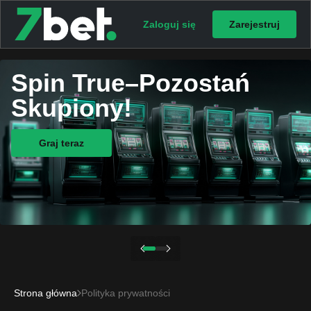
Zaloguj się
Zarejestruj
Spin True–Pozostań
Skupiony!
Graj teraz
Strona główna
Polityka prywatności