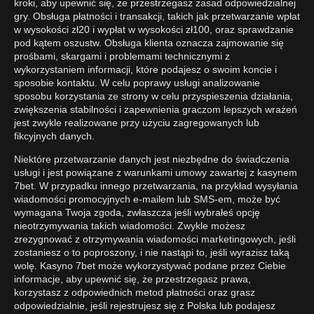
kroki, aby upewnić się, że przestrzegasz zasad odpowiedzialnej
gry. Obsługa płatności i transakcji, takich jak przetwarzanie wpłat
w wysokości zł20 i wypłat w wysokości zł100, oraz sprawdzanie
pod kątem oszustw. Obsługa klienta oznacza zajmowanie się
prośbami, skargami i problemami technicznymi z
wykorzystaniem informacji, które podajesz o swoim koncie i
sposobie kontaktu. W celu poprawy usługi analizowanie
sposobu korzystania ze strony w celu przyspieszenia działania,
zwiększenia stabilności i zapewnienia graczom lepszych wrażeń
jest zwykle realizowane przy użyciu zagregowanych lub
fikcyjnych danych.
Niektóre przetwarzanie danych jest niezbędne do świadczenia
usługi i jest powiązane z warunkami umowy zawartej z kasynem
7bet. W przypadku innego przetwarzania, na przykład wysyłania
wiadomości promocyjnych e-mailem lub SMS-em, może być
wymagana Twoja zgoda, zwłaszcza jeśli wybrałeś opcję
nieotrzymywania takich wiadomości. Zwykle możesz
zrezygnować z otrzymywania wiadomości marketingowych, jeśli
zostaniesz o to poproszony, i nie nastąpi to, jeśli wyrazisz taką
wolę. Kasyno 7bet może wykorzystywać podane przez Ciebie
informacje, aby upewnić się, że przestrzegasz prawa,
korzystasz z odpowiednich metod płatności oraz grasz
odpowiedzialnie, jeśli rejestrujesz się z Polska lub podajesz