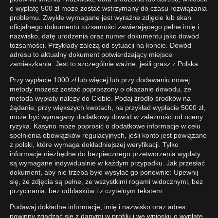
o wypłatę 500 zł może zostać wstrzymany do czasu rozwiązania
problemu. Zwykle wymagane jest wyraźne zdjęcie lub skan
oficjalnego dokumentu tożsamości zawierającego pełne imię i
nazwisko, datę urodzenia oraz numer dokumentu jako dowód
tożsamości. Przykłady zależą od sytuacji na koncie. Dowód
adresu to aktualny dokument potwierdzający miejsce
zamieszkania. Jest to szczególnie ważne, jeśli grasz z Polska.
Przy wypłacie 1000 zł lub więcej lub przy dodawaniu nowej
metody możesz zostać poproszony o okazanie dowodu, że
metoda wypłaty należy do Ciebie. Podaj źródło środków na
żądanie; przy większych kwotach, na przykład wypłacie 5000 zł,
może być wymagany dodatkowy dowód w zależności od oceny
ryzyka. Kasyno może poprosić o dodatkowe informacje w celu
spełnienia obowiązków regulacyjnych, jeśli konto jest powiązane
z polski, które wymaga dokładniejszej weryfikacji. Tylko
informacje niezbędne do bezpiecznego przetworzenia wypłaty
są wymagane indywidualnie w każdym przypadku. Jak przesłać
dokument, aby nie trzeba było wysyłać go ponownie: Upewnij
się, że zdjęcia są pełne, ze wszystkimi rogami widocznymi, bez
przycinania, bez odblasków i z czytelnym tekstem.
Podawaj dokładne informacje; imię i nazwisko oraz adres
powinny zgadzać się z danymi w profilu i we wniosku o wypłatę.