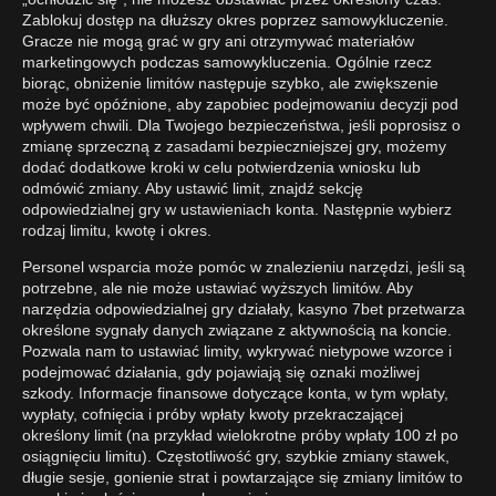
Zablokuj dostęp na dłuższy okres poprzez samowykluczenie.
Gracze nie mogą grać w gry ani otrzymywać materiałów
marketingowych podczas samowykluczenia. Ogólnie rzecz
biorąc, obniżenie limitów następuje szybko, ale zwiększenie
może być opóźnione, aby zapobiec podejmowaniu decyzji pod
wpływem chwili. Dla Twojego bezpieczeństwa, jeśli poprosisz o
zmianę sprzeczną z zasadami bezpieczniejszej gry, możemy
dodać dodatkowe kroki w celu potwierdzenia wniosku lub
odmówić zmiany. Aby ustawić limit, znajdź sekcję
odpowiedzialnej gry w ustawieniach konta. Następnie wybierz
rodzaj limitu, kwotę i okres.
Personel wsparcia może pomóc w znalezieniu narzędzi, jeśli są
potrzebne, ale nie może ustawiać wyższych limitów. Aby
narzędzia odpowiedzialnej gry działały, kasyno 7bet przetwarza
określone sygnały danych związane z aktywnością na koncie.
Pozwala nam to ustawiać limity, wykrywać nietypowe wzorce i
podejmować działania, gdy pojawiają się oznaki możliwej
szkody. Informacje finansowe dotyczące konta, w tym wpłaty,
wypłaty, cofnięcia i próby wpłaty kwoty przekraczającej
określony limit (na przykład wielokrotne próby wpłaty 100 zł po
osiągnięciu limitu). Częstotliwość gry, szybkie zmiany stawek,
długie sesje, gonienie strat i powtarzające się zmiany limitów to