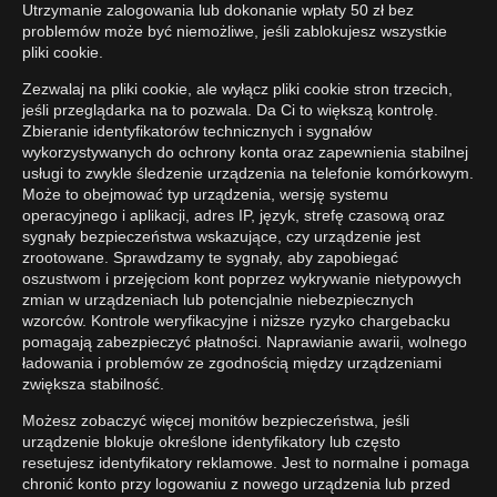
Utrzymanie zalogowania lub dokonanie wpłaty 50 zł bez
problemów może być niemożliwe, jeśli zablokujesz wszystkie
pliki cookie.
Zezwalaj na pliki cookie, ale wyłącz pliki cookie stron trzecich,
jeśli przeglądarka na to pozwala. Da Ci to większą kontrolę.
Zbieranie identyfikatorów technicznych i sygnałów
wykorzystywanych do ochrony konta oraz zapewnienia stabilnej
usługi to zwykle śledzenie urządzenia na telefonie komórkowym.
Może to obejmować typ urządzenia, wersję systemu
operacyjnego i aplikacji, adres IP, język, strefę czasową oraz
sygnały bezpieczeństwa wskazujące, czy urządzenie jest
zrootowane. Sprawdzamy te sygnały, aby zapobiegać
oszustwom i przejęciom kont poprzez wykrywanie nietypowych
zmian w urządzeniach lub potencjalnie niebezpiecznych
wzorców. Kontrole weryfikacyjne i niższe ryzyko chargebacku
pomagają zabezpieczyć płatności. Naprawianie awarii, wolnego
ładowania i problemów ze zgodnością między urządzeniami
zwiększa stabilność.
Możesz zobaczyć więcej monitów bezpieczeństwa, jeśli
urządzenie blokuje określone identyfikatory lub często
resetujesz identyfikatory reklamowe. Jest to normalne i pomaga
chronić konto przy logowaniu z nowego urządzenia lub przed