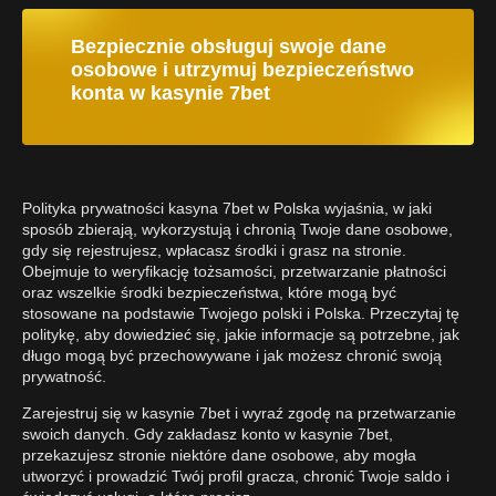
Bezpiecznie obsługuj swoje dane
osobowe i utrzymuj bezpieczeństwo
konta w kasynie 7bet
Polityka prywatności kasyna 7bet w Polska wyjaśnia, w jaki
sposób zbierają, wykorzystują i chronią Twoje dane osobowe,
gdy się rejestrujesz, wpłacasz środki i grasz na stronie.
Obejmuje to weryfikację tożsamości, przetwarzanie płatności
oraz wszelkie środki bezpieczeństwa, które mogą być
stosowane na podstawie Twojego polski i Polska. Przeczytaj tę
politykę, aby dowiedzieć się, jakie informacje są potrzebne, jak
długo mogą być przechowywane i jak możesz chronić swoją
prywatność.
Zarejestruj się w kasynie 7bet i wyraź zgodę na przetwarzanie
swoich danych. Gdy zakładasz konto w kasynie 7bet,
przekazujesz stronie niektóre dane osobowe, aby mogła
utworzyć i prowadzić Twój profil gracza, chronić Twoje saldo i