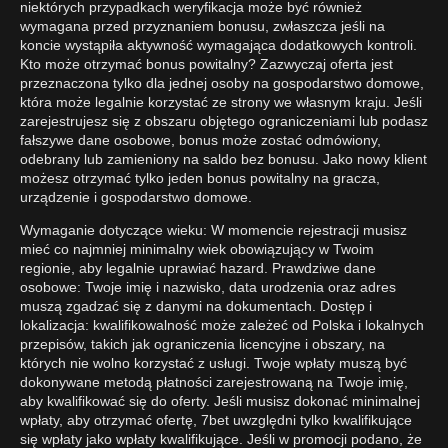
niektórych przypadkach weryfikacja może być również
wymagana przed przyznaniem bonusu, zwłaszcza jeśli na
koncie wystąpiła aktywność wymagająca dodatkowych kontroli.
Kto może otrzymać bonus powitalny? Zazwyczaj oferta jest
przeznaczona tylko dla jednej osoby na gospodarstwo domowe,
która może legalnie korzystać ze strony we własnym kraju. Jeśli
zarejestrujesz się z obszaru objętego ograniczeniami lub podasz
fałszywe dane osobowe, bonus może zostać odmówiony,
odebrany lub zamieniony na saldo bez bonusu. Jako nowy klient
możesz otrzymać tylko jeden bonus powitalny na gracza,
urządzenie i gospodarstwo domowe.
Wymaganie dotyczące wieku: W momencie rejestracji musisz
mieć co najmniej minimalny wiek obowiązujący w Twoim
regionie, aby legalnie uprawiać hazard. Prawdziwe dane
osobowe: Twoje imię i nazwisko, data urodzenia oraz adres
muszą zgadzać się z danymi na dokumentach. Dostęp i
lokalizacja: kwalifikowalność może zależeć od Polska i lokalnych
przepisów, takich jak ograniczenia licencyjne i obszary, na
których nie wolno korzystać z usługi. Twoje wpłaty muszą być
dokonywane metodą płatności zarejestrowaną na Twoje imię,
aby kwalifikować się do oferty. Jeśli musisz dokonać minimalnej
wpłaty, aby otrzymać ofertę, 7bet uwzględni tylko kwalifikujące
się wpłaty jako wpłaty kwalifikujące. Jeśli w promocji podano, że