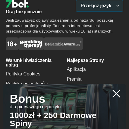
Przełącz język
Graj bezpiecznie
Jeśli zauważysz objawy uzależnienia od hazardu, poszukaj
pomocy u profesjonalisty. Ta strona internetowa jest
przeznaczona dla użytkowników w wieku 18 lat i starszych.
Warunki świadczenia
Najlepsze Strony
usług
Aplikacja
Polityka Cookies
Premia
Polityka prywatności
Kod promocyjny
Warunki i postanowienia
Bonus
Bonus bez depozytu
Odpowiedzialna gra
dla pierwszego depozytu
1000zł + 250 Darmowe
Kontakty
Spiny
+356 77896430