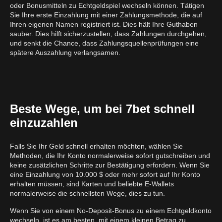
oder Bonusmitteln zu Echtgeldspiel wechseln können. Tätigen
Sie Ihre erste Einzahlung mit einer Zahlungsmethode, die auf
Ihren eigenen Namen registriert ist. Dies hält Ihre Guthaben
sauber. Dies hilft sicherzustellen, dass Zahlungen durchgehen,
und senkt die Chance, dass Zahlungsquellenprüfungen eine
spätere Auszahlung verlangsamen.
Beste Wege, um bei 7bet schnell
einzuzahlen
Falls Sie Ihr Geld schnell erhalten möchten, wählen Sie
Methoden, die Ihr Konto normalerweise sofort gutschreiben und
keine zusätzlichen Schritte zur Bestätigung erfordern. Wenn Sie
eine Einzahlung von 10.000 $ oder mehr sofort auf Ihr Konto
erhalten müssen, sind Karten und beliebte E-Wallets
normalerweise die schnellsten Wege, dies zu tun.
Wenn Sie von einem No-Deposit-Bonus zu einem Echtgeldkonto
wechseln, ist es am besten, mit einem kleinen Betrag zu