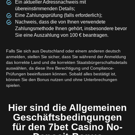
Ein aktueller Adressnachweis mit
übereinstimmenden Details;
Eine Zahlungsprüfung (falls erforderlich);
Nachweis, dass die von Ihnen verwendete
Zahlungsmethode Ihnen gehört, insbesondere bevor
Sie eine Auszahlung von 100 € beantragen.
Falls Sie sich aus Deutschland oder einem anderen deutsch
anmelden, stellen Sie sicher, dass Sie während der Anmeldung
das korrekte Land und die korrekten Staatsbürgerschaftsdetails
auswählen, da diese Ihre Berechtigung und Compliance-
Prüfungen beeinflussen können. Sobald alles bestätigt ist,
können Sie den Bonus nutzen und ohne Unterbrechungen
spielen.
Hier sind die Allgemeinen
Geschäftsbedingungen
für den 7bet Casino No-