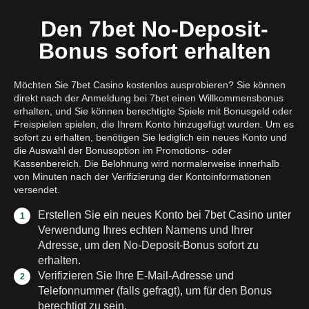
Den 7bet No-Deposit-
Bonus sofort erhalten
Möchten Sie 7bet Casino kostenlos ausprobieren? Sie können
direkt nach der Anmeldung bei 7bet einen Willkommensbonus
erhalten, und Sie können berechtigte Spiele mit Bonusgeld oder
Freispielen spielen, die Ihrem Konto hinzugefügt wurden. Um es
sofort zu erhalten, benötigen Sie lediglich ein neues Konto und
die Auswahl der Bonusoption im Promotions- oder
Kassenbereich. Die Belohnung wird normalerweise innerhalb
von Minuten nach der Verifizierung der Kontoinformationen
versendet.
Erstellen Sie ein neues Konto bei 7bet Casino unter
Verwendung Ihres echten Namens und Ihrer
Adresse, um den No-Deposit-Bonus sofort zu
erhalten.
Verifizieren Sie Ihre E-Mail-Adresse und
Telefonnummer (falls gefragt), um für den Bonus
berechtigt zu sein.