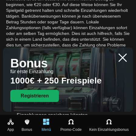
beginnen, wie €20 oder €30. Auf diese Weise können Sie Ihr
Spielgeld getrennt halten und schnelle Einzahlungen wiederholt
tätigen. Banküberweisungen können je nach überwiesenem
Betrag Stunden oder sogar Tage dauern. Lokale
Zahlungsoptionen (falls verfügbar) können Einzahlungen sofort
oder am selben Tag ermöglichen. Dies ist auch hilfreich, falls Sie
sich in einem Land befinden, das dies unterstützt. Sie können
dies tun, um sicherzustellen, dass die Zahlung ohne Probleme
durchgeht, bevor Sie €100 oder mehr senden.
Bonus
Öffnen Sie die Kasse und wählen Sie die Methode,
die Ihnen am besten gefällt; tätigen Sie dann eine
für erste Einzahlung
Einzahlung von 10 Dollar, um zu sehen, wie schnell
1000€ + 250 Freispiele
sie durchgeht.
Bevor Sie die Zahlung bestätigen, stellen Sie sicher,
dass Ihr Name auf der Kontoliste steht.
Registrieren
Es wäre schneller, das nächste Mal €20 oder €50
hinzuzufügen, falls Sie es für Ein-Klick-
Einzahlungen speichern könnten.
Verwenden Sie wann immer möglich dieselbe
Methode, um einzuzahlen und abzuheben, um
App
Bonus
Menü
Promo-Code
Kein Einzahlungsbonus
zusätzliche Prüfungen später zu vermeiden.