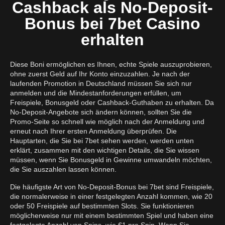
Cashback als No-Deposit-
Bonus bei 7bet Casino
erhalten
Diese Boni ermöglichen es Ihnen, echte Spiele auszuprobieren,
ohne zuerst Geld auf Ihr Konto einzuzahlen. Je nach der
laufenden Promotion in Deutschland müssen Sie sich nur
anmelden und die Mindestanforderungen erfüllen, um
Freispiele, Bonusgeld oder Cashback-Guthaben zu erhalten. Da
No-Deposit-Angebote sich ändern können, sollten Sie die
Promo-Seite so schnell wie möglich nach der Anmeldung und
erneut nach Ihrer ersten Anmeldung überprüfen. Die
Hauptarten, die Sie bei 7bet sehen werden, werden unten
erklärt, zusammen mit den wichtigen Details, die Sie wissen
müssen, wenn Sie Bonusgeld in Gewinne umwandeln möchten,
die Sie auszahlen lassen können.
Die häufigste Art von No-Deposit-Bonus bei 7bet sind Freispiele,
die normalerweise in einer festgelegten Anzahl kommen, wie 20
oder 50 Freispiele auf bestimmten Slots. Sie funktionieren
möglicherweise nur mit einem bestimmten Spiel und haben eine