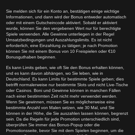
Sie melden sich für ein Konto an, bestätigen einige wichtige
Informationen, und dann wird der Bonus entweder automatisch
oder mit einem Gutscheincode aktiviert. Sobald er aktiviert
wurde, können Sie den vergebenen Wert nur für berechtigte
Spiele verwenden. Alle Gewinne unterliegen in der Regel
Umsatzbedingungen und Auszahlungslimits. Es ist nicht
erforderlich, eine Einzahlung zu tätigen; je nach Promotion
können Sie mit einem Bonus von 10 Freispielen oder €10
Bonusguthaben beginnen.
Es kann Limits geben, wie oft Sie den Bonus erhalten können,
und es kann davon abhängen, wo Sie leben, wie in
Deutschland. Es kann Limits für bestimmte Spiele geben; dies
betrifft normalerweise nur bestimmte Slots und nicht Live-Tische
oder Casinos. Boni und Gewinne können in manchen Fällen
nach einer bestimmten Zeit nicht mehr verwendet werden.
Wenn Sie gewinnen, müssen Sie es möglicherweise eine
bestimmte Anzahl von Malen setzen, wie 30 Mal, und Sie
können in der Höhe, die Sie auszahlen lassen können, begrenzt
sein. Da die Regeln für jede Promotion unterschiedlich sind,
überprüfen Sie immer das Bonus-Popup oder die
Promotionsseite, bevor Sie mit dem Spielen beginnen, um die