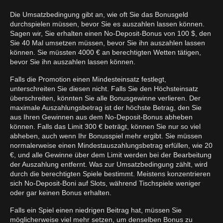
Die Umsatzbedingung gibt an, wie oft Sie das Bonusgeld
durchspielen müssen, bevor Sie es auszahlen lassen können.
Sagen wir, Sie erhalten einen No-Deposit-Bonus von 100 $, den
Sie 40 Mal umsetzen müssen, bevor Sie ihn auszahlen lassen
können. Sie müssten 4000 € an berechtigten Wetten tätigen,
bevor Sie ihn auszahlen lassen können.
Falls die Promotion einen Mindesteinsatz festlegt,
unterschreiten Sie diesen nicht. Falls Sie den Höchsteinsatz
überschreiten, könnten Sie alle Bonusgewinne verlieren. Der
maximale Auszahlungsbetrag ist der höchste Betrag, den Sie
aus Ihren Gewinnen aus dem No-Deposit-Bonus abheben
können. Falls das Limit 300 € beträgt, können Sie nur so viel
abheben, auch wenn Ihr Bonusspiel mehr ergibt. Sie müssen
normalerweise einen Mindestauszahlungsbetrag erfüllen, wie 20
€, und alle Gewinne über dem Limit werden bei der Bearbeitung
der Auszahlung entfernt. Was zur Umsatzbedingung zählt, wird
durch die berechtigten Spiele bestimmt. Meistens konzentrieren
sich No-Deposit-Boni auf Slots, während Tischspiele weniger
oder gar keinen Bonus erhalten.
Falls ein Spiel einen niedrigen Beitrag hat, müssen Sie
möglicherweise viel mehr setzen, um denselben Bonus zu