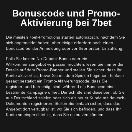
Bonuscode und Promo-
Aktivierung bei 7bet
Die meisten 7bet-Promotions starten automatisch, nachdem Sie
sich angemeldet haben, aber einige erfordern noch einen
Bonuscod bei der Anmeldung oder vor Ihrer ersten Einzahlung.
Falls Sie keinen No-Deposit-Bonus oder ein
Willkommensangebot verpassen möchten, lesen Sie immer die
Details auf dem Promo-Banner und stellen Sie sicher, dass Ihr
Konto aktiviert ist, bevor Sie mit dem Spielen beginnen. Einfach
gesagt bestätigt ein Promo-Aktivierungscode, dass Sie
registriert und berechtigt sind, während ein Bonuscod eine
bestimmte Kampagne öffnet. Die Schritte sind dieselben, ob Sie
aus Deutschland spielen oder sich als neuer Kunde mit deutsch-
Dokumenten registrieren. Stellen Sie einfach sicher, dass das
Angebot dort verfügbar ist, wo Sie sich befinden, und dass Ihr
Konto so eingerichtet ist, dass Sie es nutzen können.