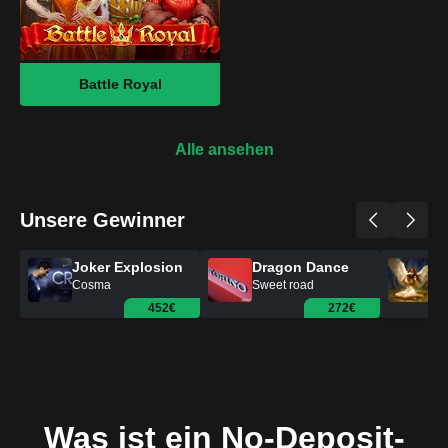
Battle Royal
Alle ansehen
Unsere Gewinner
Joker Explosion
Dragon Dance
7
Cosma
Sweet road
Ac
452€
272€
Was ist ein No-Deposit-