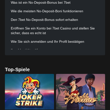
Was ist ein No-Deposit-Bonus bei 7bet
Wie die meisten No-Deposit-Boni funktionieren
Den 7bet No-Deposit-Bonus sofort erhalten
Eröffnen Sie ein Konto bei 7bet Casino und stellen Sie
sicher, dass es echt ist
Wie Sie sich anmelden und Ihr Profil bestätigen
Ihre Identität prüfen
Hier sind die Allgemeinen Geschäftsbedingungen für
den 7bet Casino No-Deposit-Bonus
Top-Spiele
Limits für Auszahlungen, Umsatzbedingungen und
Spielbeiträge
Bonuscode und Promo-Aktivierung bei 7bet
Wie Sie einen Bonuscode verwenden
Sie können Freispiele, Bonusgeld oder Cashback als
No-Deposit-Bonus bei 7bet Casino erhalten