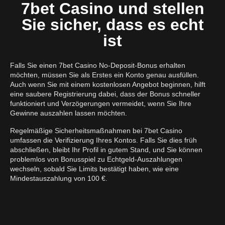
7bet Casino und stellen
Sie sicher, dass es echt
ist
Falls Sie einen 7bet Casino No-Deposit-Bonus erhalten
möchten, müssen Sie als Erstes ein Konto genau ausfüllen.
Auch wenn Sie mit einem kostenlosen Angebot beginnen, hilft
eine saubere Registrierung dabei, dass der Bonus schneller
funktioniert und Verzögerungen vermeidet, wenn Sie Ihre
Gewinne auszahlen lassen möchten.
Regelmäßige Sicherheitsmaßnahmen bei 7bet Casino
umfassen die Verifizierung Ihres Kontos. Falls Sie dies früh
abschließen, bleibt Ihr Profil in gutem Stand, und Sie können
problemlos von Bonusspiel zu Echtgeld-Auszahlungen
wechseln, sobald Sie Limits bestätigt haben, wie eine
Mindestauszahlung von 100 €.