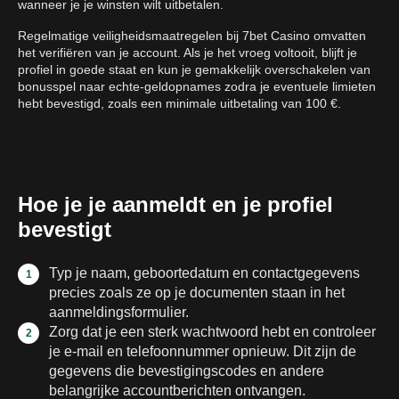
wanneer je je winsten wilt uitbetalen.
Regelmatige veiligheidsmaatregelen bij 7bet Casino omvatten
het verifiëren van je account. Als je het vroeg voltooit, blijft je
profiel in goede staat en kun je gemakkelijk overschakelen van
bonusspel naar echte-geldopnames zodra je eventuele limieten
hebt bevestigd, zoals een minimale uitbetaling van 100 €.
Hoe je je aanmeldt en je profiel
bevestigt
Typ je naam, geboortedatum en contactgegevens
precies zoals ze op je documenten staan in het
aanmeldingsformulier.
Zorg dat je een sterk wachtwoord hebt en controleer
je e-mail en telefoonnummer opnieuw. Dit zijn de
gegevens die bevestigingscodes en andere
belangrijke accountberichten ontvangen.