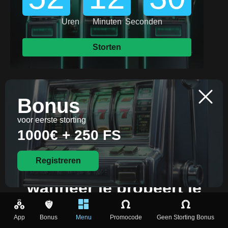
Uren
Minuten
Seconden
Storten
Bonus
Wanneer je speelt met een
voor eerste storting
1000€ + 250 FS
7bet Casino no-
depositbonus, komt de
Registreren
echte waarde naar voren
wanneer je probeert je
winsten uit te betalen
App
Bonus
Menu
Promocode
Geen Storting Bonus