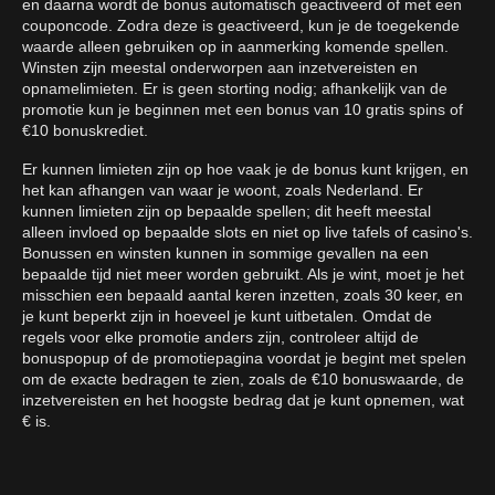
en daarna wordt de bonus automatisch geactiveerd of met een
couponcode. Zodra deze is geactiveerd, kun je de toegekende
waarde alleen gebruiken op in aanmerking komende spellen.
Winsten zijn meestal onderworpen aan inzetvereisten en
opnamelimieten. Er is geen storting nodig; afhankelijk van de
promotie kun je beginnen met een bonus van 10 gratis spins of
€10 bonuskrediet.
Er kunnen limieten zijn op hoe vaak je de bonus kunt krijgen, en
het kan afhangen van waar je woont, zoals Nederland. Er
kunnen limieten zijn op bepaalde spellen; dit heeft meestal
alleen invloed op bepaalde slots en niet op live tafels of casino's.
Bonussen en winsten kunnen in sommige gevallen na een
bepaalde tijd niet meer worden gebruikt. Als je wint, moet je het
misschien een bepaald aantal keren inzetten, zoals 30 keer, en
je kunt beperkt zijn in hoeveel je kunt uitbetalen. Omdat de
regels voor elke promotie anders zijn, controleer altijd de
bonuspopup of de promotiepagina voordat je begint met spelen
om de exacte bedragen te zien, zoals de €10 bonuswaarde, de
inzetvereisten en het hoogste bedrag dat je kunt opnemen, wat
€ is.