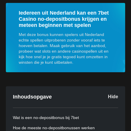
Iedereen uit Nederland kan een 7bet
Casino no-depositbonus krijgen en
meteen beginnen met spelen
Met deze bonus kunnen spelers uit Nederland
echte spellen uitproberen zonder vooraf iets te
hoeven betalen. Maak gebruik van het aanbod,
probeer wat slots en andere casinospellen uit en
kijk hoe snel je je gratis tegoed kunt omzetten in
winsten die je kunt uitbetalen.
Inhoudsopgave
Hide
Wat is een no-depositbonus bij 7bet
Hoe de meeste no-depositbonussen werken