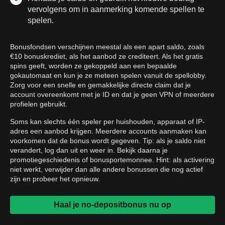
vervolgens om in aanmerking komende spellen te
spelen.
Bonusfondsen verschijnen meestal als een apart saldo, zoals
€10 bonuskrediet, als het aanbod ze crediteert. Als het gratis
spins geeft, worden ze gekoppeld aan een bepaalde
gokautomaat en kun je ze meteen spelen vanuit de spellobby.
Zorg voor een snelle en gemakkelijke directe claim dat je
account overeenkomt met je ID en dat je geen VPN of meerdere
profielen gebruikt.
Soms kan slechts één speler per huishouden, apparaat of IP-
adres een aanbod krijgen. Meerdere accounts aanmaken kan
voorkomen dat de bonus wordt gegeven. Tip: als je saldo niet
verandert, log dan uit en weer in. Bekijk daarna je
promotiegeschiedenis of bonusportemonnee. Hint: als activering
niet werkt, verwijder dan alle andere bonussen die nog actief
zijn en probeer het opnieuw.
Haal je no-depositbonus nu op