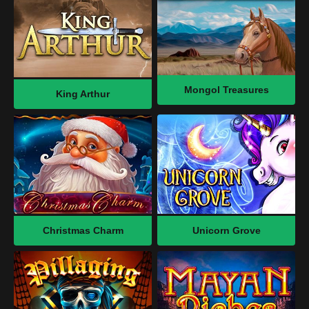
Mongol Treasures
King Arthur
Christmas Charm
Unicorn Grove