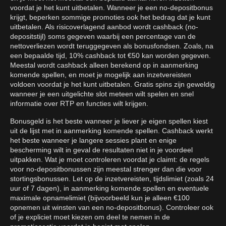
voordat je het kunt uitbetalen. Wanneer je een no-depositbonus
krijgt, beperken sommige promoties ook het bedrag dat je kunt
uitbetalen. Als risicoverlagend aanbod wordt cashback (no-
depositstijl) soms gegeven waarbij een percentage van de
nettoverliezen wordt teruggegeven als bonusfondsen. Zoals, na
een bepaalde tijd, 10% cashback tot €50 kan worden gegeven.
Meestal wordt cashback alleen berekend op in aanmerking
komende spellen, en moet je mogelijk aan inzetvereisten
voldoen voordat je het kunt uitbetalen. Gratis spins zijn geweldig
wanneer je een uitgelichte slot meteen wilt spelen en snel
informatie over RTP en functies wilt krijgen.
Bonusgeld is het beste wanneer je liever je eigen spellen kiest
uit de lijst met in aanmerking komende spellen. Cashback werkt
het beste wanneer je langere sessies plant en enige
bescherming wilt in geval de resultaten niet in je voordeel
uitpakken. Wat je moet controleren voordat je claimt: de regels
voor no-depositbonussen zijn meestal strenger dan die voor
stortingsbonussen. Let op de inzetvereisten, tijdslimiet (zoals 24
uur of 7 dagen), in aanmerking komende spellen en eventuele
maximale opnamelimiet (bijvoorbeeld kun je alleen €100
opnemen uit winsten van een no-depositbonus). Controleer ook
of je expliciet moet kiezen om deel te nemen in de