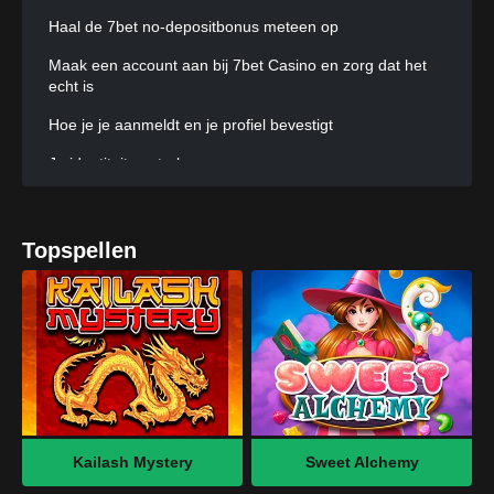
Haal de 7bet no-depositbonus meteen op
Maak een account aan bij 7bet Casino en zorg dat het
echt is
Hoe je je aanmeldt en je profiel bevestigt
Je identiteit controleren
Hier zijn de voorwaarden voor de 7bet Casino no-
depositbonus
Topspellen
Limieten op uitbetalingen, inzetvereisten en spelbijdrage
Bonuscode en promotieactivering bij 7bet
Hoe je een bonuscode gebruikt
Je kunt gratis spins, bonusgeld of cashback krijgen als
no-depositbonus bij 7bet Casino
Beste manieren om je account snel op te waarderen
nadat je de no-depositbonus hebt geclaimd
Kailash Mystery
Sweet Alchemy