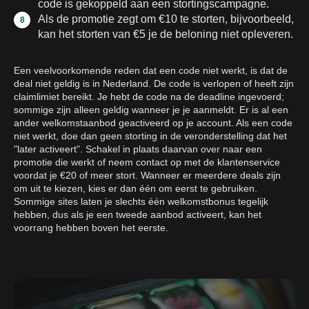
code is gekoppeld aan een stortingscampagne.
Als de promotie zegt om €10 te storten, bijvoorbeeld,
kan het storten van €5 je de beloning niet opleveren.
Een veelvoorkomende reden dat een code niet werkt, is dat de
deal niet geldig is in Nederland. De code is verlopen of heeft zijn
claimlimiet bereikt. Je hebt de code na de deadline ingevoerd;
sommige zijn alleen geldig wanneer je je aanmeldt. Er is al een
ander welkomstaanbod geactiveerd op je account. Als een code
niet werkt, doe dan geen storting in de veronderstelling dat het
"later activeert". Schakel in plaats daarvan over naar een
promotie die werkt of neem contact op met de klantenservice
voordat je €20 of meer stort. Wanneer er meerdere deals zijn
om uit te kiezen, kies er dan één om eerst te gebruiken.
Sommige sites laten je slechts één welkomstbonus tegelijk
hebben, dus als je een tweede aanbod activeert, kan het
voorrang hebben boven het eerste.