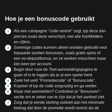
Hoe je een bonuscode gebruikt
Als een campagne "code vereist" zegt, typ deze dan
precies zoals deze verschijnt, met alle hoofdletters
en cijfers.
Sommige codes kunnen alleen worden gebruikt voor
bepaalde soorten bonussen, zoals gratis spins of
een no-depositbonus, en ze werken misschien maar
één keer per account.
Begin door naar de 7bet-aanmeldingspagina te
gaan of in te loggen als je al een speler bent.
Zoek het veld "Promotiecode" of "Bonuscode".
Kopieer of typ de code zorgvuldig en ga verder.
Klaar met aanmelden? Controleer je "Bonussen"-
sectie om er zeker van te zijn dat je het aanbod ziet.
Zorg dat je eerste storting voldoet aan het minimale
bedrag dat door de promotie wordt vereist als de