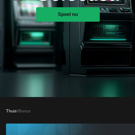
Speel nu
Thuis
Bonus