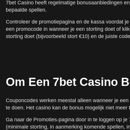
7bet Casino heeft regelmatige bonusaanbiedingen en p
bepaalde spellen.
Controleer de promotiepagina en de kassa voordat je 
een promocode in wanneer je een storting doet of kli
storting doet (bijvoorbeeld stort €10) en de juiste cod
Om Een 7bet Casino B
Couponcodes werken meestal alleen wanneer je een sto
te doen. Het casino kan de bonus mogelijk niet meer 
Ga naar de Promoties-pagina door in te loggen op je
(minimale storting, in aanmerking komende spellen, inz