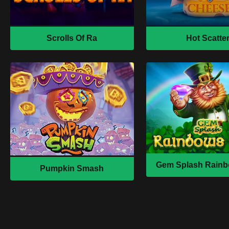
Hot Scatte
Scrolls Of Ra
Gem Splash Rainb
Pumpkin Smash