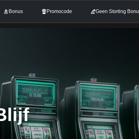
Bonus
Promocode
Geen Storting Bon
lijf