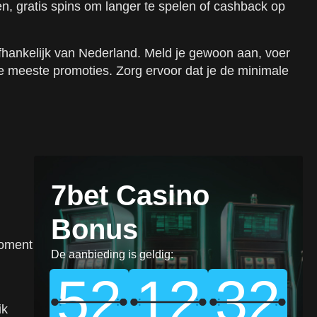
n, gratis spins om langer te spelen of cashback op
afhankelijk van Nederland. Meld je gewoon aan, voer
de meeste promoties. Zorg ervoor dat je de minimale
7bet Casino
Bonus
moment
De aanbieding is geldig:
52
12
30
ik