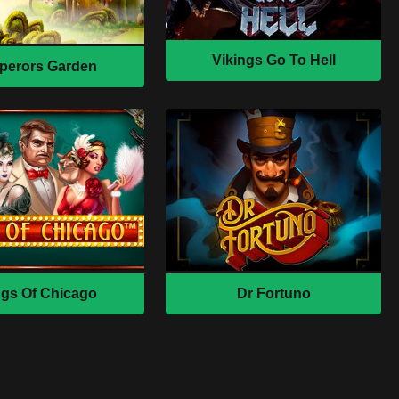
Vikings Go To Hell
perors Garden
gs Of Chicago
Dr Fortuno