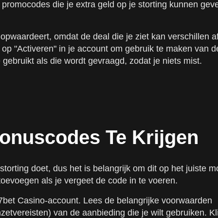
romocodes die je extra geld op je storting kunnen geve
opwaardeert, omdat de deal die je ziet kan verschillen 
k op "Activeren" in je account om gebruik te maken van 
e gebruikt als die wordt gevraagd, zodat je niets mist.
onuscodes Te Krijgen
rting doet, dus het is belangrijk om dit op het juiste 
toevoegen als je vergeet de code in te voeren.
 7bet Casino-account. Lees de belangrijke voorwaarden
etvereisten) van de aanbieding die je wilt gebruiken. Kl