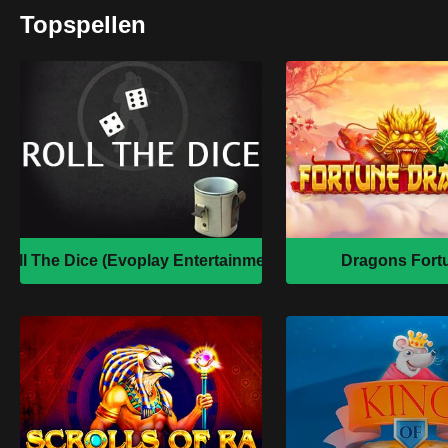
Topspellen
7bet Opnames: Kosten, Verwerkingstijden En Verificatie
7bet Casino Bonus
Veelvoorkomende Soorten Bonussen
Roll The Dice (Evoplay Entertainment)
Dragons Fort