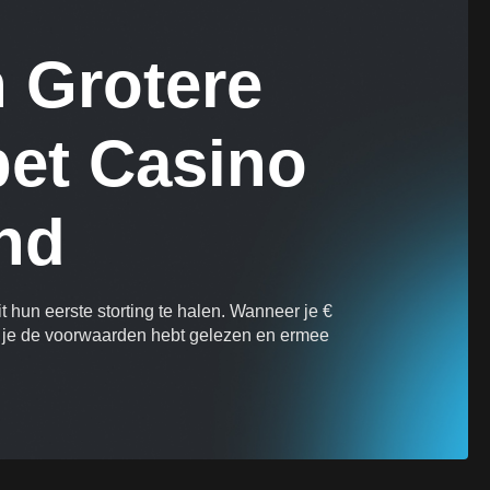
n Grotere
bet Casino
nd
t hun eerste storting te halen. Wanneer je €
dra je de voorwaarden hebt gelezen en ermee