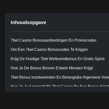
Inhoudsopgave
7bet Casino Bonusaanbiedingen En Promocodes
Om Een 7bet Casino Bonuscodes Te Krijgen
Krijg De Huidige 7bet Welkomstbonus En Gratis Spins
Hoe Je De Bonus Binnen Enkele Minuten Krijgt
7bet Bonus Inzetvereisten En Belangrijke Algemene Vo
Hoe Je Je Aanmeldt Bij 7bet Casino En Een Bonus Krijgt
Hoe Je Je Aanmeldt En Je Bonus Gebruikt: Stap Voor St
7bet Casino Stortingsmethoden En Minimale Stortingslim