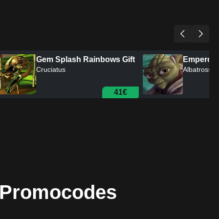
Gem Splash Rainbows Gift
Gem Splash 
Suleiman
Cruciatus
316€
n Promocodes