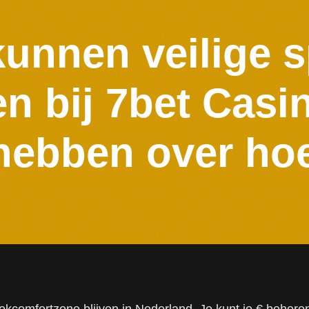
kunnen veilige s
n bij 7bet Cas
 hebben over ho