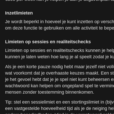
Inzetlimieten
Je wordt beperkt in hoeveel je kunt inzetten op versch
om deze functie te gebruiken om alle activiteit te bepe
Limieten op sessies en realiteitschecks
Limieten op sessies en realiteitschecks kunnen je he
kunnen je laten weten hoe lang je al speelt zodat je k
Als je een korte pauze nodig hebt maar jezelf niet vo
wat voorkomt dat je overhaaste keuzes maakt. Een ster
je het gevoel hebt dat je je spel niet kunt beheersen 
wachtwoord kan helpen om ongepland spel te vermind
mensen zonder toestemming binnenkomen.
Tip: stel een sessielimiet en een stortingslimiet in 
een vastgestelde hoeveelheid tijd als je de neiging h