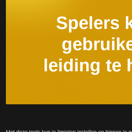
Spelers 
gebruike
leiding te