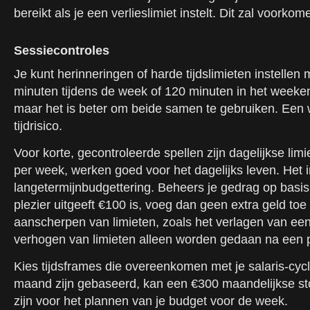
bereikt als je een verlieslimiet instelt. Dit zal voork
Sessiecontroles
Je kunt herinneringen of harde tijdslimieten instellen
minuten tijdens de week of 120 minuten in het weeken
maar het is beter om beide samen te gebruiken. Een we
tijdrisico.
Voor korte, gecontroleerde spellen zijn dagelijkse lim
per week, werken goed voor het dagelijks leven. Het i
langetermijnbudgettering. Beheers je gedrag op basis 
plezier uitgeeft €100 is, voeg dan geen extra geld toe 
aanscherpen van limieten, zoals het verlagen van een
verhogen van limieten alleen worden gedaan na een pe
Kies tijdsframes die overeenkomen met je salaris-cycl
maand zijn gebaseerd, kan een €300 maandelijkse stort
zijn voor het plannen van je budget voor de week.