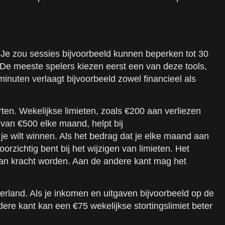
n. Je zou sessies bijvoorbeeld kunnen beperken tot 30
 De meeste spelers kiezen eerst een van deze tools,
inuten verlaagt bijvoorbeeld zowel financieel als
rten. Wekelijkse limieten, zoals €200 aan verliezen
 van €500 elke maand, helpt bij
 je wilt winnen. Als het bedrag dat je elke maand aan
orzichtig bent bij het wijzigen van limieten. Het
 van kracht worden. Aan de andere kant mag het
derland. Als je inkomen en uitgaven bijvoorbeeld op de
ere kant kan een €75 wekelijkse stortingslimiet beter