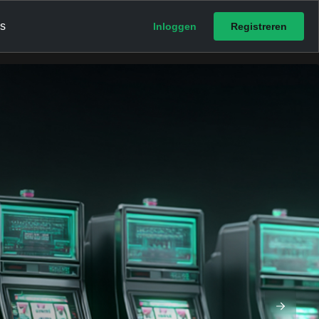
us
Inloggen
Registreren