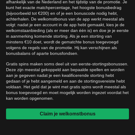
afhankelijk van de Nederland en het tijdstip van de promotie. Je
kunt het exacte matchpercentage, het hoogste bonusbedrag
(bijvoorbeeld tot €200) en of je een bonuscode nodig hebt,
achterhalen. De welkomstbonus van de app werkt meestal als
volgt: nadat je een account in de app hebt gemaakt, kies je de
welkomstaanbieding (als er meer dan één is) en doe je je eerste
in aanmerking komende storting. Als je een storting van
minstens €10 doet, wordt de gematchte bonus toegevoegd
volgens de regels van de promotie. Hij kan verschijnen als
bonusbalans of aparte bonusfondsen.
Gratis spins maken soms deel uit van eerste-stortingsbonussen.
Deze zijn meestal gekoppeld aan bepaalde spellen en worden
aan je gegeven nadat je een kwalificerende storting hebt
gedaan of je hebt aangemeld en aan de stortingsvereiste hebt
voldaan. Het geld dat je wint met gratis spins wordt meestal als
bonus toegevoegd en moet mogelijk worden ingezet voordat het
kan worden opgenomen.
Claim je welkomstbonus