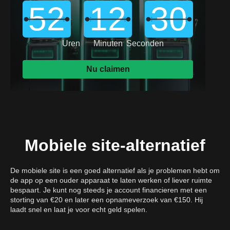
52
12
28
Uren
Minuten
Seconden
Nu claimen
Mobiele site-alternatief
De mobiele site is een goed alternatief als je problemen hebt om
de app op een ouder apparaat te laten werken of liever ruimte
bespaart. Je kunt nog steeds je account financieren met een
storting van €20 en later een opnameverzoek van €150. Hij
laadt snel en laat je voor echt geld spelen.