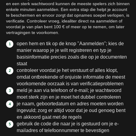
en een sterk wachtwoord kunnen de meeste spelers zich binnen
enkele minuten aanmelden. Een extra stap die helpt je account
te beschermen en ervoor zorgt dat opnames soepel verlopen, is
verificatie. Controleer vroeg, idealiter direct na aanmelden of
voordat je van plan bent 100 € of meer op te nemen, om later
vertragingen te voorkomen.
open hem en tik op de knop "Aanmelden"; kies de
manier waarop je je wilt registreren en typ je
basisinformatie precies zoals die op je documenten
staat
controleer voordat je het verstuurt of alles klopt,
omdat ontbrekende of onjuiste informatie de meest
voorkomende oorzaak is van verificatieproblemen
meld je aan via telefoon of e-mail; je wachtwoord
moet sterk zijn en je moet het dubbel controleren
je naam, geboortedatum en adres moeten worden
ingevuld; zorg er altijd voor dat je oud genoeg bent
en akkoord gaat met de regels
gebruik de code die naar je is gestuurd om je e-
mailadres of telefoonnummer te bevestigen