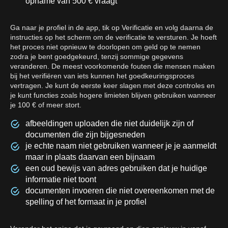
opname van 500 € vraagt
Ga naar je profiel in de app, tik op Verificatie en volg daarna de
instructies op het scherm om de verificatie te versturen. Je hoeft
het proces niet opnieuw te doorlopen om geld op te nemen
zodra je bent goedgekeurd, tenzij sommige gegevens
veranderen. De meest voorkomende fouten die mensen maken
bij het verifiëren van iets kunnen het goedkeuringsproces
vertragen. Je kunt de eerste keer slagen met deze controles en
je kunt functies zoals hogere limieten blijven gebruiken wanneer
je 100 € of meer stort.
afbeeldingen uploaden die niet duidelijk zijn of
documenten die zijn bijgesneden
je echte naam niet gebruiken wanneer je je aanmeldt
maar in plaats daarvan een bijnaam
een oud bewijs van adres gebruiken dat je huidige
informatie niet toont
documenten invoeren die niet overeenkomen met de
spelling of het formaat in je profiel