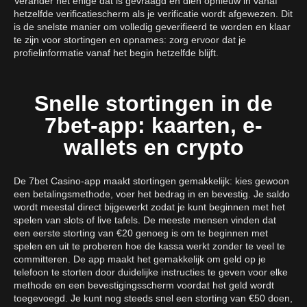
Verander het enige dat is gevraagd en dien opnieuw in vanaf
hetzelfde verificatiescherm als je verificatie wordt afgewezen. Dit
is de snelste manier om volledig geverifieerd te worden en klaar
te zijn voor stortingen en opnames: zorg ervoor dat je
profielinformatie vanaf het begin hetzelfde blijft.
Snelle stortingen in de
7bet-app: kaarten, e-
wallets en crypto
De 7bet Casino-app maakt stortingen gemakkelijk: kies gewoon
een betalingsmethode, voer het bedrag in en bevestig. Je saldo
wordt meestal direct bijgewerkt zodat je kunt beginnen met het
spelen van slots of live tafels. De meeste mensen vinden dat
een eerste storting van €20 genoeg is om te beginnen met
spelen en uit te proberen hoe de kassa werkt zonder te veel te
committeren. De app maakt het gemakkelijk om geld op je
telefoon te storten door duidelijke instructies te geven voor elke
methode en een bevestigingsscherm voordat het geld wordt
toegevoegd. Je kunt nog steeds snel een storting van €50 doen,