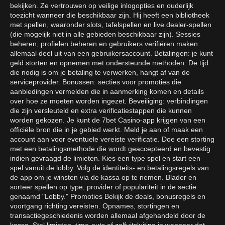
bekijken. Ze vertrouwen op veilige inlogopties en ouderlijk
toezicht wanneer die beschikbaar zijn. Hij heeft een bibliotheek
met spellen, waaronder slots, tafelspellen en live dealer-spellen
(die mogelijk niet in alle gebieden beschikbaar zijn). Sessies
beheren, profielen beheren en gebruikers verifiëren maken
allemaal deel uit van een gebruikersaccount. Betalingen: je kunt
geld storten en opnemen met ondersteunde methoden. De tijd
die nodig is om je betaling te verwerken, hangt af van de
serviceprovider. Bonussen: secties voor promoties die
aanbiedingen vermelden die in aanmerking komen en details
over hoe ze moeten worden ingezet. Beveiliging: verbindingen
die zijn versleuteld en extra verificatiestappen die kunnen
worden gekozen. Je kunt de 7bet Casino-app krijgen van een
officiële bron die in je gebied werkt. Meld je aan of maak een
account aan voor eventuele vereiste verificatie. Doe een storting
met een betalingsmethode die wordt geaccepteerd en bevestig
indien gevraagd de limieten. Kies een type spel en start een
spel vanuit de lobby. Volg de identiteits- en betalingsregels van
de app om je winsten via de kassa op te nemen. Blader en
sorteer spellen op type, provider of populariteit in de sectie
genaamd "Lobby." Promoties Bekijk de deals, bonusregels en
voortgang richting vereisten. Opnames, stortingen en
transactiegeschiedenis worden allemaal afgehandeld door de