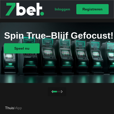
Inloggen
Registreren
Spin True–Blijf Gefocust!
Speel nu
Thuis
App