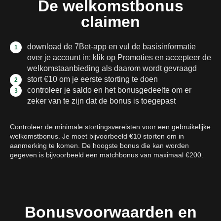
De welkomstbonus
claimen
download de 7Bet-app en vul de basisinformatie
over je account in; klik op Promoties en accepteer de
welkomstaanbieding als daarom wordt gevraagd
stort €10 om je eerste storting te doen
controleer je saldo en het bonusgedeelte om er
zeker van te zijn dat de bonus is toegepast
Controleer de minimale stortingsvereisten voor een gebruikelijke
welkomstbonus. Je moet bijvoorbeeld €10 storten om in
aanmerking te komen. De hoogste bonus die kan worden
gegeven is bijvoorbeeld een matchbonus van maximaal €200.
Bonusvoorwaarden en