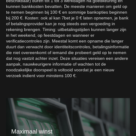
beschikbaar) duren tot 1 tot 3 werkdagen na goedkeuring en
kunnen bankkosten bevatten. De meeste manieren om geld op
te nemen beginnen bij 100 € en sommige bankopties beginnen
bij 200 €. Kosten: ook al kan 7bet je 0 € laten opnemen, je bank
of betalingsprovider kan je nog steeds een vergoeding in
rekening brengen. Timing: uitbetalingstijden kunnen langer zijn
in het weekend, op feestdagen en wanneer er
verificatiecontroles zijn. Meestal komt een opname die langer
duurt dan verwacht door identiteitscontroles, betalingsinformatie
die niet overeenkomt of iemand die probeert geld op te nemen
dat nog vastzit achter inzet. Deze situaties vereisen een andere
aanpak, nauwkeurigere informatie of wachten tot de
noodzakelijke doorspeel is voltooid voordat je een nieuw
verzoek indient voor minstens 100 €.
Maximaal winst