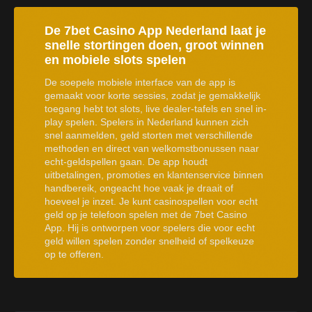
De 7bet Casino App Nederland laat je
snelle stortingen doen, groot winnen
en mobiele slots spelen
De soepele mobiele interface van de app is
gemaakt voor korte sessies, zodat je gemakkelijk
toegang hebt tot slots, live dealer-tafels en snel in-
play spelen. Spelers in Nederland kunnen zich
snel aanmelden, geld storten met verschillende
methoden en direct van welkomstbonussen naar
echt-geldspellen gaan. De app houdt
uitbetalingen, promoties en klantenservice binnen
handbereik, ongeacht hoe vaak je draait of
hoeveel je inzet. Je kunt casinospellen voor echt
geld op je telefoon spelen met de 7bet Casino
App. Hij is ontworpen voor spelers die voor echt
geld willen spelen zonder snelheid of spelkeuze
op te offeren.