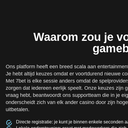
Waarom zou je vo
gameb
Ons platform heeft een breed scala aan entertainmento
Je hebt altijd keuzes omdat er voortdurend nieuwe co
Met 7bet is elke sessie anders omdat de spelprovider
zorgen dat iedereen eerlijk speelt. Onze keuzes zijn 
vraag hebt, beantwoordt ons supportteam die in je eig
onderscheidt zich van elk ander casino door zijn hoge
uitbetalen.
Directe registratie: je kunt je binnen enkele seconden