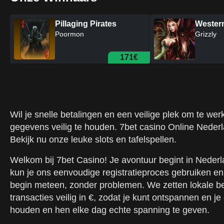
Jack Olantern Vs The Headless Horseman
Grip
213€
Wil je snelle betalingen en een veilige plek om te w
gegevens veilig te houden. 7bet casino Online Nederl
Bekijk nu onze leuke slots en tafelspellen.
Welkom bij 7bet Casino! Je avontuur begint in Nederla
kun je ons eenvoudige registratieproces gebruiken en di
begin meteen, zonder problemen. We zetten lokale beta
transacties veilig in €, zodat je kunt ontspannen en j
houden en hen elke dag echte spanning te geven.