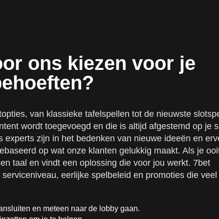
or ons kiezen voor je
ehoeften?
pties, van klassieke tafelspellen tot de nieuwste slotspe
ntent wordt toegevoegd en die is altijd afgestemd op je 
s experts zijn in het bedenken van nieuwe ideeën en erv
gebaseerd op wat onze klanten gelukkig maakt. Als je ooi
en taal en vindt een oplossing die voor jou werkt. 7bet
 serviceniveau, eerlijke spelbeleid en promoties die veel
 aansluiten en meteen naar de lobby gaan.