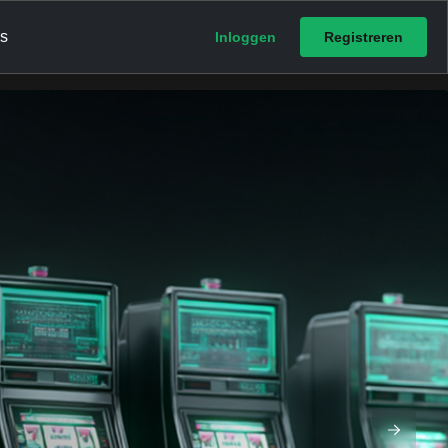
us
Inloggen
Registreren