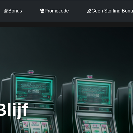
Bonus
Promocode
Geen Storting Bon
lijf