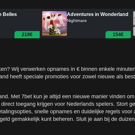
Pillaging Pirates
Western Be
Poormon
Grizzly
171€
erken? Wij verwerken opnames in € binnen enkele minuten 
and heeft speciale promoties voor zowel nieuwe als besta
nd. Met 7bet kun je altijd een nieuwe manier vinden om j
rect toegang krijgen voor Nederlands spelers. Stort geld 
lingsopties, snelle opnames en duidelijke regels voor a
e geld gemakkelijk kunt beheren. Sluit je aan bij de dui