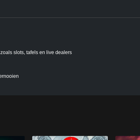
oals slots, tafels en live dealers
oernooien
ale beloningen
ig in Nederland