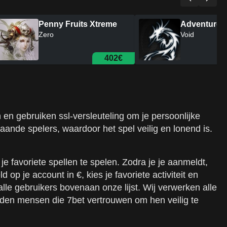
lles
Adventures in Wonderland
Nightmare
218€
154€
en gebruiken ssl-versleuteling om je persoonlijke
ande spelers, waardoor het spel veilig en lonend is.
e favoriete spellen te spelen. Zodra je je aanmeldt,
op je account in €, kies je favoriete activiteit en
lle gebruikers bovenaan onze lijst. Wij verwerken alle
zenden mensen die 7bet vertrouwen om hen veilig te