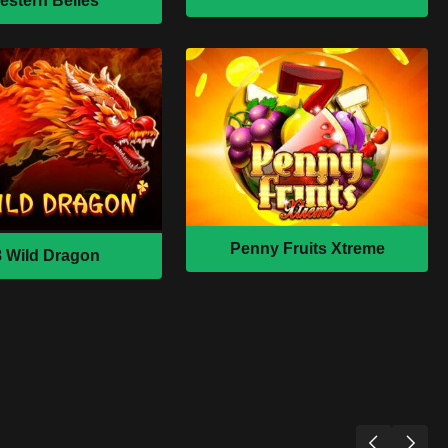
estern Belles
Penny Fruits Xtreme
8 Wild Dragon