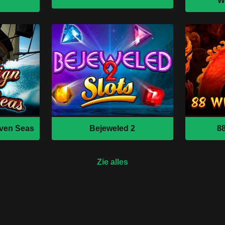
W
even Seas
Bejeweled 2
8
Zie alles