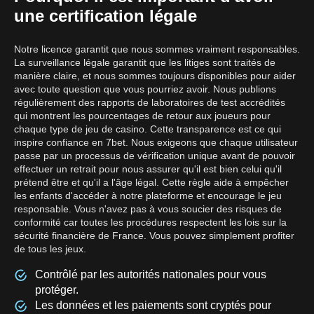
une certification légale
Notre licence garantit que nous sommes vraiment responsables.
La surveillance légale garantit que les litiges sont traités de
manière claire, et nous sommes toujours disponibles pour aider
avec toute question que vous pourriez avoir. Nous publions
régulièrement des rapports de laboratoires de test accrédités
qui montrent les pourcentages de retour aux joueurs pour
chaque type de jeu de casino. Cette transparence est ce qui
inspire confiance en 7bet. Nous exigeons que chaque utilisateur
passe par un processus de vérification unique avant de pouvoir
effectuer un retrait pour nous assurer qu'il est bien celui qu'il
prétend être et qu'il a l'âge légal. Cette règle aide à empêcher
les enfants d'accéder à notre plateforme et encourage le jeu
responsable. Vous n'avez pas à vous soucier des risques de
conformité car toutes les procédures respectent les lois sur la
sécurité financière de France. Vous pouvez simplement profiter
de tous les jeux.
Contrôlé par les autorités nationales pour vous
protéger.
Les données et les paiements sont cryptés pour