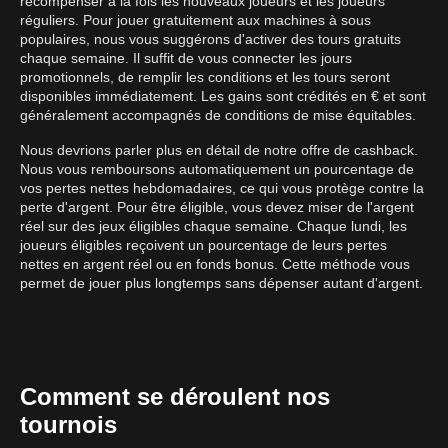
récompenser à la fois les nouveaux joueurs et les joueurs
réguliers. Pour jouer gratuitement aux machines à sous
populaires, nous vous suggérons d'activer des tours gratuits
chaque semaine. Il suffit de vous connecter les jours
promotionnels, de remplir les conditions et les tours seront
disponibles immédiatement. Les gains sont crédités en € et sont
généralement accompagnés de conditions de mise équitables.
Nous devrions parler plus en détail de notre offre de cashback.
Nous vous remboursons automatiquement un pourcentage de
vos pertes nettes hebdomadaires, ce qui vous protège contre la
perte d'argent. Pour être éligible, vous devez miser de l'argent
réel sur des jeux éligibles chaque semaine. Chaque lundi, les
joueurs éligibles reçoivent un pourcentage de leurs pertes
nettes en argent réel ou en fonds bonus. Cette méthode vous
permet de jouer plus longtemps sans dépenser autant d'argent.
Comment se déroulent nos
tournois