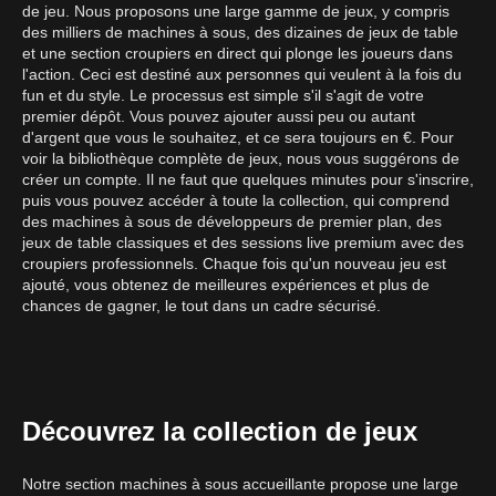
de jeu. Nous proposons une large gamme de jeux, y compris
des milliers de machines à sous, des dizaines de jeux de table
et une section croupiers en direct qui plonge les joueurs dans
l'action. Ceci est destiné aux personnes qui veulent à la fois du
fun et du style. Le processus est simple s'il s'agit de votre
premier dépôt. Vous pouvez ajouter aussi peu ou autant
d'argent que vous le souhaitez, et ce sera toujours en €. Pour
voir la bibliothèque complète de jeux, nous vous suggérons de
créer un compte. Il ne faut que quelques minutes pour s'inscrire,
puis vous pouvez accéder à toute la collection, qui comprend
des machines à sous de développeurs de premier plan, des
jeux de table classiques et des sessions live premium avec des
croupiers professionnels. Chaque fois qu'un nouveau jeu est
ajouté, vous obtenez de meilleures expériences et plus de
chances de gagner, le tout dans un cadre sécurisé.
Découvrez la collection de jeux
Notre section machines à sous accueillante propose une large