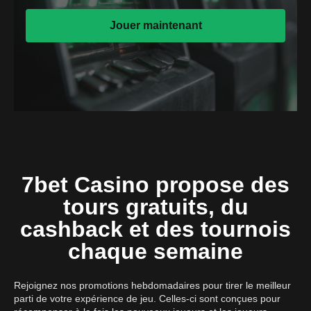
Jouer maintenant
7bet Casino propose des
tours gratuits, du
cashback et des tournois
chaque semaine
Rejoignez nos promotions hebdomadaires pour tirer le meilleur
parti de votre expérience de jeu. Celles-ci sont conçues pour