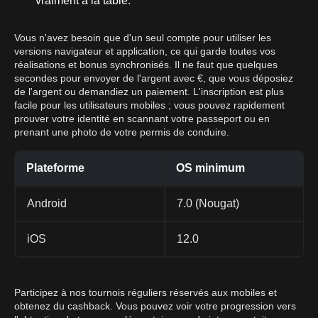
vraiment à la table.
Vous n'avez besoin que d'un seul compte pour utiliser les
versions navigateur et application, ce qui garde toutes vos
réalisations et bonus synchronisés. Il ne faut que quelques
secondes pour envoyer de l'argent avec €, que vous déposiez
de l'argent ou demandiez un paiement. L'inscription est plus
facile pour les utilisateurs mobiles ; vous pouvez rapidement
prouver votre identité en scannant votre passeport ou en
prenant une photo de votre permis de conduire.
Plateforme
OS minimum
Android
7.0 (Nougat)
iOS
12.0
Participez à nos tournois réguliers réservés aux mobiles et
obtenez du cashback. Vous pouvez voir votre progression vers