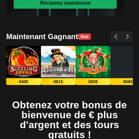
Réclamez maintenant
Maintenant Gagnant
440€
461€
360€
466€
Obtenez votre bonus de
bienvenue de € plus
d'argent et des tours
gratuits !