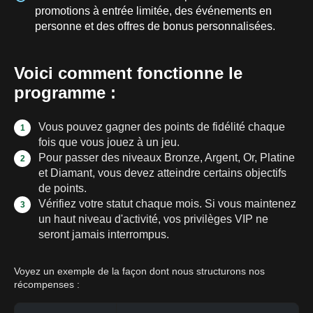
promotions à entrée limitée, des événements en
personne et des offres de bonus personnalisées.
Voici comment fonctionne le
programme :
Vous pouvez gagner des points de fidélité chaque
fois que vous jouez à un jeu.
Pour passer des niveaux Bronze, Argent, Or, Platine
et Diamant, vous devez atteindre certains objectifs
de points.
Vérifiez votre statut chaque mois. Si vous maintenez
un haut niveau d'activité, vos privilèges VIP ne
seront jamais interrompus.
Voyez un exemple de la façon dont nous structurons nos
récompenses :