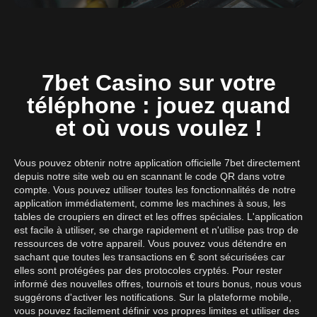
7bet Casino sur votre
téléphone : jouez quand
et où vous voulez !
Vous pouvez obtenir notre application officielle 7bet directement
depuis notre site web ou en scannant le code QR dans votre
compte. Vous pouvez utiliser toutes les fonctionnalités de notre
application immédiatement, comme les machines à sous, les
tables de croupiers en direct et les offres spéciales. L'application
est facile à utiliser, se charge rapidement et n'utilise pas trop de
ressources de votre appareil. Vous pouvez vous détendre en
sachant que toutes les transactions en € sont sécurisées car
elles sont protégées par des protocoles cryptés. Pour rester
informé des nouvelles offres, tournois et tours bonus, nous vous
suggérons d'activer les notifications. Sur la plateforme mobile,
vous pouvez facilement définir vos propres limites et utiliser des