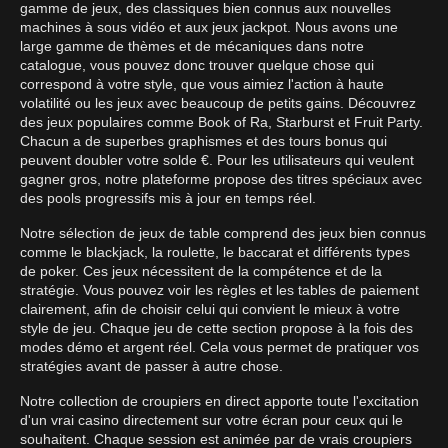
gamme de jeux, des classiques bien connus aux nouvelles
machines à sous vidéo et aux jeux jackpot. Nous avons une
large gamme de thèmes et de mécaniques dans notre
catalogue, vous pouvez donc trouver quelque chose qui
correspond à votre style, que vous aimiez l'action à haute
volatilité ou les jeux avec beaucoup de petits gains. Découvrez
des jeux populaires comme Book of Ra, Starburst et Fruit Party.
Chacun a de superbes graphismes et des tours bonus qui
peuvent doubler votre solde €. Pour les utilisateurs qui veulent
gagner gros, notre plateforme propose des titres spéciaux avec
des pools progressifs mis à jour en temps réel.
Notre sélection de jeux de table comprend des jeux bien connus
comme le blackjack, la roulette, le baccarat et différents types
de poker. Ces jeux nécessitent de la compétence et de la
stratégie. Vous pouvez voir les règles et les tables de paiement
clairement, afin de choisir celui qui convient le mieux à votre
style de jeu. Chaque jeu de cette section propose à la fois des
modes démo et argent réel. Cela vous permet de pratiquer vos
stratégies avant de passer à autre chose.
Notre collection de croupiers en direct apporte toute l'excitation
d'un vrai casino directement sur votre écran pour ceux qui le
souhaitent. Chaque session est animée par de vrais croupiers