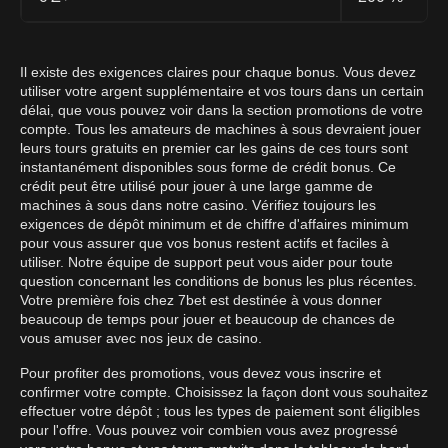
Il existe des exigences claires pour chaque bonus. Vous devez
utiliser votre argent supplémentaire et vos tours dans un certain
délai, que vous pouvez voir dans la section promotions de votre
compte. Tous les amateurs de machines à sous devraient jouer
leurs tours gratuits en premier car les gains de ces tours sont
instantanément disponibles sous forme de crédit bonus. Ce
crédit peut être utilisé pour jouer à une large gamme de
machines à sous dans notre casino. Vérifiez toujours les
exigences de dépôt minimum et de chiffre d'affaires minimum
pour vous assurer que vos bonus restent actifs et faciles à
utiliser. Notre équipe de support peut vous aider pour toute
question concernant les conditions de bonus les plus récentes.
Votre première fois chez 7bet est destinée à vous donner
beaucoup de temps pour jouer et beaucoup de chances de
vous amuser avec nos jeux de casino.
Pour profiter des promotions, vous devez vous inscrire et
confirmer votre compte. Choisissez la façon dont vous souhaitez
effectuer votre dépôt ; tous les types de paiement sont éligibles
pour l'offre. Vous pouvez voir combien vous avez progressé