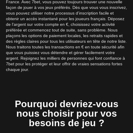
France. Avec 7bet, vous pouvez toujours trouver une nouvelle
façon de jouer à vos jeux préférés. Dès que vous vous inscrivez,
vous pouvez utiliser notre processus d'inscription facile et
obtenir un accès instantané pour les joueurs français. Déposez
de l'argent sur votre compte en €, choisissez votre activité
préférée et commencez tout de suite, sans problème. Nous
plaçons les options de paiement locales, les retraits rapides et
des règles claires pour tous les utilisateurs en tête de notre liste.
Nous traitons toutes les transactions en € en toute sécurité afin
que vous puissiez vous détendre et gérer facilement votre
argent. Rejoignez les milliers de personnes qui font confiance à
7bet pour les protéger et leur offrir de vraies sensations fortes
chaque jour.
Pourquoi devriez-vous
nous choisir pour vos
besoins de jeu ?