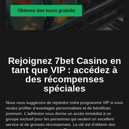
Obtenez des tours gratuits
Rejoignez 7bet Casino en
tant que VIP : accédez à
des récompenses
spéciales
Nous vous suggérons de rejoindre notre programme VIP si vous
voulez profiter d'avantages personnalisés et de bénéfices
premium. L'adhésion vous donne un accès immédiat à un
groupe exclusif pour les personnes qui veulent un excellent
service et de grosses récompenses. La clé est d'obtenir des