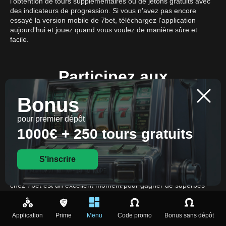
l'obtention de tours supplémentaires ou de jetons gratuits avec
des indicateurs de progression. Si vous n'avez pas encore
essayé la version mobile de 7bet, téléchargez l'application
aujourd'hui et jouez quand vous voulez de manière sûre et
facile.
Participez aux
événements spéciaux de
Bonus
7bet Casino : passez un
pour premier dépôt
bon moment aux
1000€ + 250 tours gratuits
festivités de France !
S'inscrire
Rejoignez nos événements exclusifs et profitez des célébrations
locales avec de superbes prix en €. Chaque période de festival
chez 7bet est un excellent moment pour gagner de superbes
prix tout en jouant à vos jeux préférés. Jouez dans des tournois
thématiques, obtenez des tombées de prix à durée limitée et
trouvez des tables spéciales basées sur les traditions France.
Application
Prime
Menu
Code promo
Bonus sans dépôt
Pour participer, il suffit de vous connecter à votre compte 7bet et