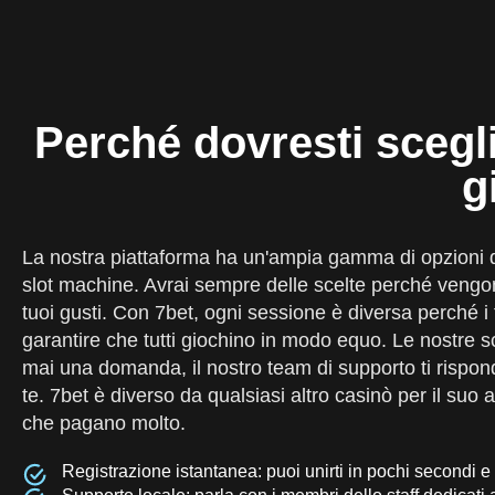
Perché dovresti scegli
g
La nostra piattaforma ha un'ampia gamma di opzioni di i
slot machine. Avrai sempre delle scelte perché vengo
tuoi gusti. Con 7bet, ogni sessione è diversa perché i 
garantire che tutti giochino in modo equo. Le nostre sce
mai una domanda, il nostro team di supporto ti rispon
te. 7bet è diverso da qualsiasi altro casinò per il suo a
che pagano molto.
Registrazione istantanea: puoi unirti in pochi secondi e