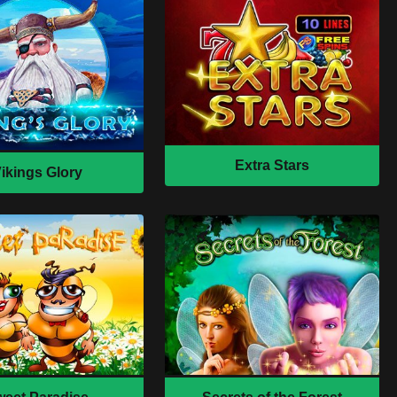
Extra Stars
ikings Glory