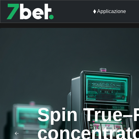
Applicazione
Spin True–
concentrat