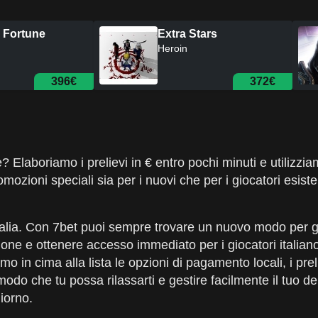
iffin
Cosmic Fortune
BlackLife
189€
396€
Elaboriamo i prelievi in € entro pochi minuti e utilizzia
mozioni speciali sia per i nuovi che per i giocatori esiste
alia. Con 7bet puoi sempre trovare un nuovo modo per gioca
zione e ottenere accesso immediato per i giocatori italian
mo in cima alla lista le opzioni di pagamento locali, i prelie
odo che tu possa rilassarti e gestire facilmente il tuo den
giorno.