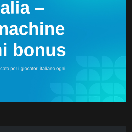
alia –
 machine
ni bonus
ato per i giocatori italiano ogni