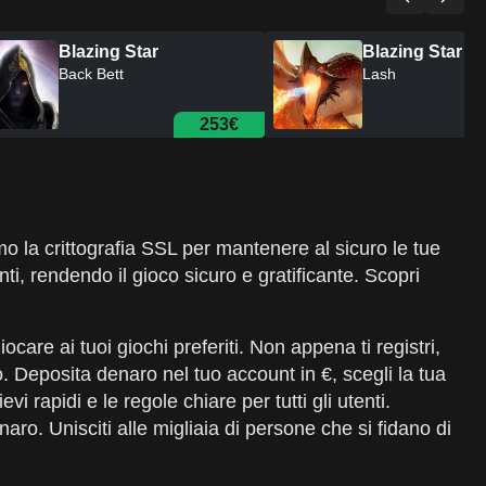
Extra Stars
Blazing Star
Heroin
Back Bett
372€
mo la crittografia SSL per mantenere al sicuro le tue
nti, rendendo il gioco sicuro e gratificante. Scopri
re ai tuoi giochi preferiti. Non appena ti registri,
o. Deposita denaro nel tuo account in €, scegli la tua
vi rapidi e le regole chiare per tutti gli utenti.
aro. Unisciti alle migliaia di persone che si fidano di