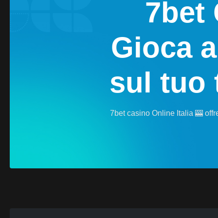
7bet 
Gioca a
sul tuo
7bet casino Online Italia 🎰 off