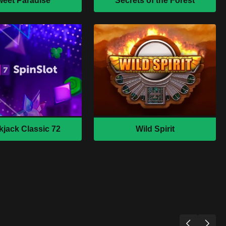
eet Paradise
Secrets of the Forest
kjack Classic 72
Wild Spirit