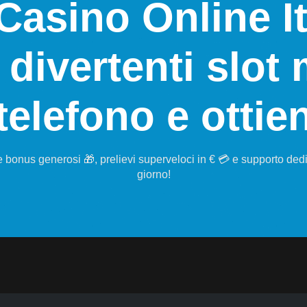
Casino Online It
 divertenti slot
 telefono e ottie
re bonus generosi 🎁, prelievi superveloci in € 💳 e supporto dedic
giorno!