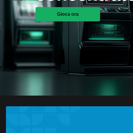
Gioca ora