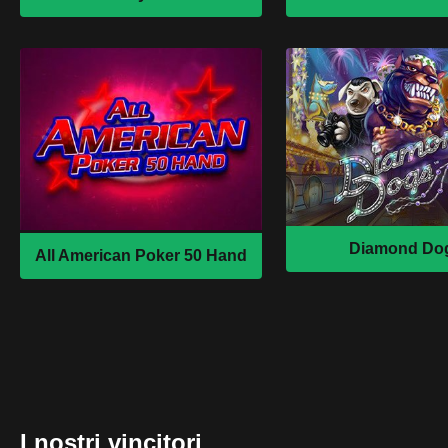
Diamond Do
All American Poker 50 Hand
I nostri vincitori