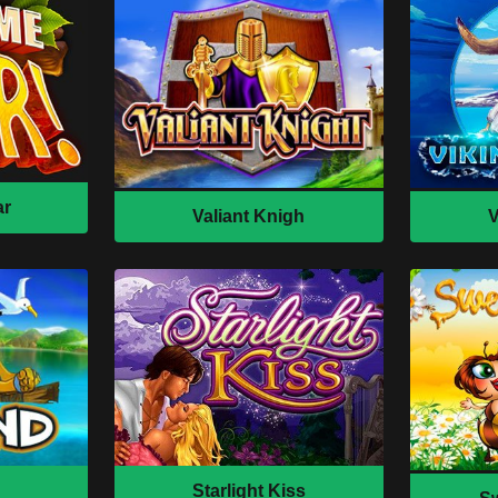
este di Italia!
ar
Valiant Knigh
V
stanno guadagnando!
momento
 italiano
Starlight Kiss