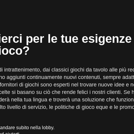
erci per le tue esigenze
ioco?
ntrattenimento, dai classici giochi da tavolo alle più re
no aggiunti continuamente nuovi contenuti, sempre adatta
fornitori di giochi sono esperti nel trovare nuove idee e n
lte si basano su ciò che rende felici i nostri clienti. Se 
derà nella tua lingua e troverà una soluzione che funzio
lto livello di servizio, le politiche di gioco eque e le prom
 andare subito nella lobby.